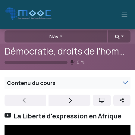
Se rendre au contenu
Nav
Démocratie, droits de l’homme et genre
0
%
Contenu du cours
La Liberté d'expression en Afrique